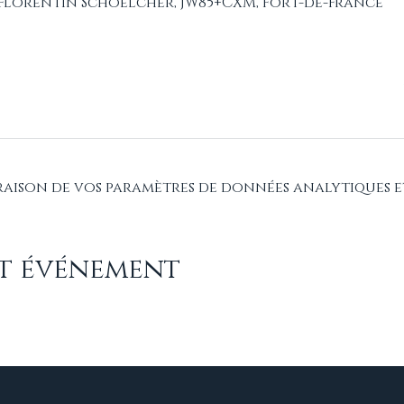
t Florentin Schoelcher, JW85+CXM, Fort-de-France
raison de vos paramètres de données analytiques e
et événement