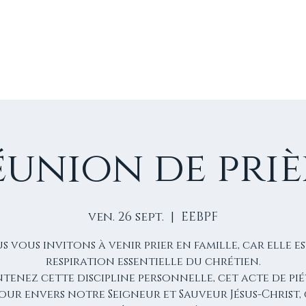
E
VIE D'ÉGLISE
NOS VIDÉOS
ÉVÈNEMENTS
NO
éunion de priè
ven. 26 sept.
  |  
EEBPF
s vous invitons à venir prier en famille, car elle es
respiration essentielle du chrétien.
tenez cette discipline personnelle, cet acte de pié
our envers notre Seigneur et Sauveur Jésus-Christ, 