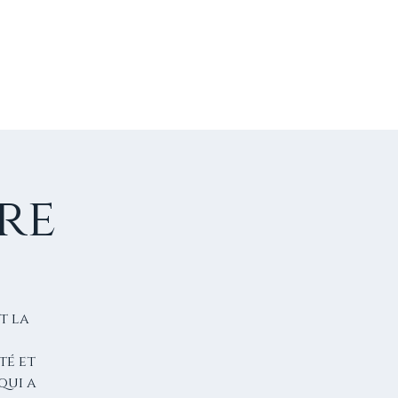
US CONTACTER
FAIRE UN DON
re
t la
té et
qui a