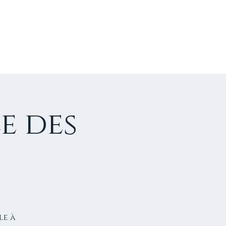
US CONTACTER
FAIRE UN DON
e des
le à