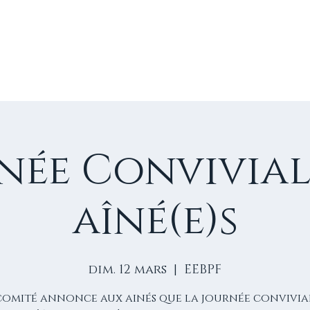
E
VIE D'ÉGLISE
NOS VIDÉOS
ÉVÈNEMENTS
NO
née Convivial
aîné(e)s
dim. 12 mars
  |  
EEBPF
comité annonce aux ainés que la journée convivia