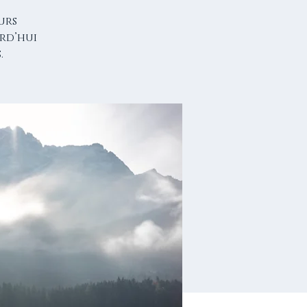
urs
rd’hui
.