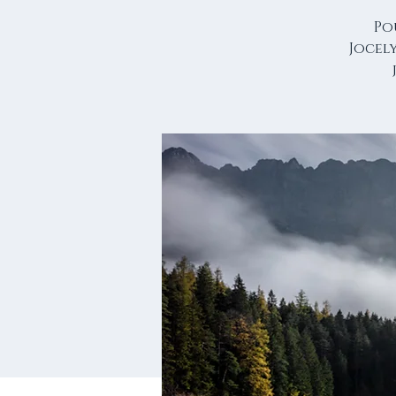
Po
Jocel