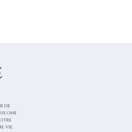
US CONTACTER
FAIRE UN DON
e
s de
voulons
notre
ne vie