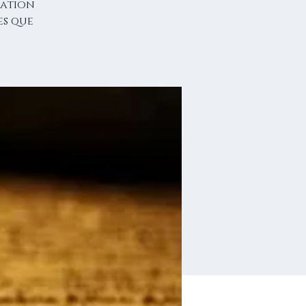
sation
es que