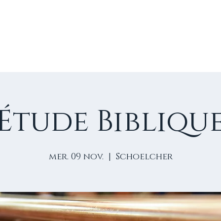
E
VIE D'ÉGLISE
NOS VIDÉOS
ÉVÈNEMENTS
NO
Étude Bibliqu
mer. 09 nov.
  |  
Schoelcher