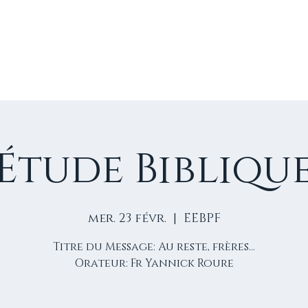
E
VIE D'ÉGLISE
NOS VIDÉOS
ÉVÈNEMENTS
NO
Étude Bibliqu
mer. 23 févr.
  |  
EEBPF
Titre du Message: Au reste, frères...
Orateur: Fr Yannick Roure