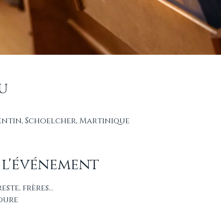
u
orentin, Schoelcher, Martinique
 l'événement
reste, frères...
Roure