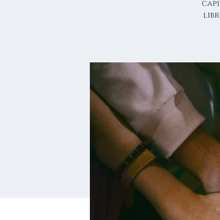
cap
lib