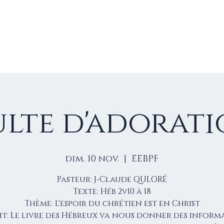
E
VIE D'ÉGLISE
NOS VIDÉOS
ÉVÈNEMENTS
NO
lte d'adorat
dim. 10 nov.
  |  
EEBPF
Pasteur: J-Claude QULORÉ
Texte: Héb 2v10 à 18
Thème: L'espoir du chrétien est en Christ
it: Le livre des Hébreux va nous donner des inform