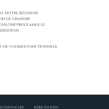
eu, notre Seigneur 
fin de grandir 
voulons proclamer le 
erdition.
t de cookies fonctionnels.
S CONTACTER
FAIRE UN DON