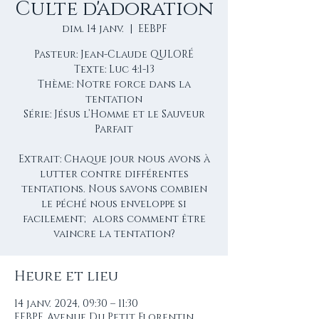
Culte d'adoration
dim. 14 janv.
  |  
EEBPF
Pasteur: Jean-Claude QULORÉ
Texte: Luc 4:1-13
Thème: Notre force dans la
tentation
Série: Jésus l’Homme et le Sauveur
Parfait
Extrait: Chaque jour nous avons à
lutter contre différentes
tentations. Nous savons combien
le péché nous enveloppe si
facilement; alors comment être
vaincre la tentation?
Heure et lieu
14 janv. 2024, 09:30 – 11:30
EEBPF, Avenue Du Petit Florentin