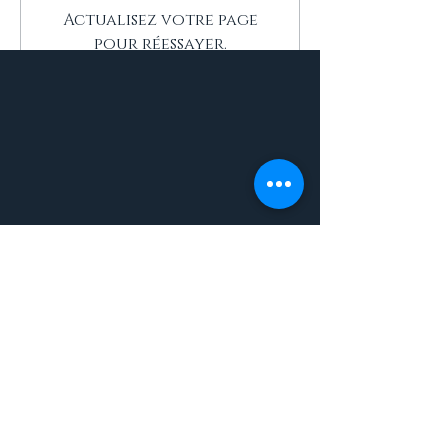
Actualisez votre page
pour réessayer.
Actualiser la page
INFOS
Eglise Evangélique Baptiste du
Plateau Fofo, EEBPF | 2022 © Tous