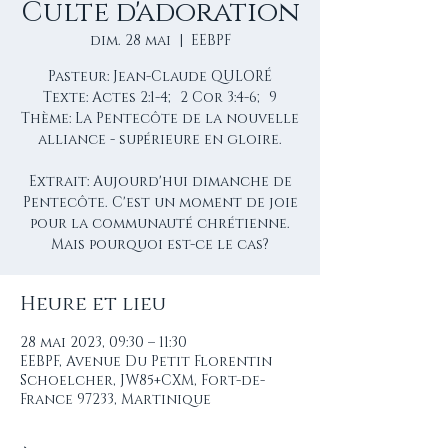
Culte d'adoration
dim. 28 mai
  |  
EEBPF
Pasteur: Jean-Claude QULORÉ
Texte: Actes 2:1-4; 2 Cor 3:4-6; 9
Thème: La Pentecôte de la nouvelle
alliance - supérieure en gloire.
Extrait: Aujourd'hui dimanche de
Pentecôte. C'est un moment de joie
pour la communauté chrétienne.
Mais pourquoi est-ce le cas?
Heure et lieu
28 mai 2023, 09:30 – 11:30
EEBPF, Avenue Du Petit Florentin
Schoelcher, JW85+CXM, Fort-de-
France 97233, Martinique