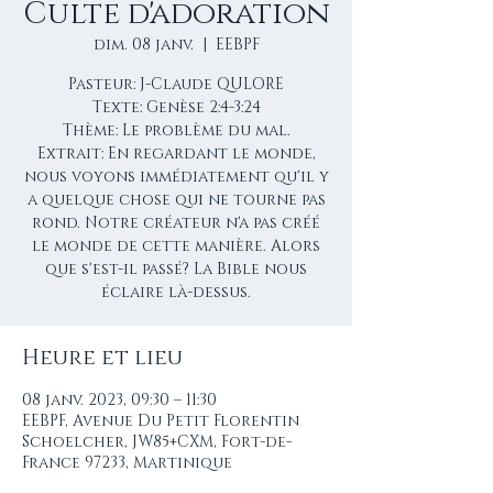
Culte d'adoration
dim. 08 janv.
  |  
EEBPF
Pasteur: J-Claude QULORE
Texte: Genèse 2:4-3:24
Thème: Le problème du mal.
Extrait: En regardant le monde,
nous voyons immédiatement qu'il y
a quelque chose qui ne tourne pas
rond. Notre créateur n'a pas créé
le monde de cette manière. Alors
que s'est-il passé? La Bible nous
éclaire là-dessus.
Heure et lieu
08 janv. 2023, 09:30 – 11:30
EEBPF, Avenue Du Petit Florentin
Schoelcher, JW85+CXM, Fort-de-
France 97233, Martinique