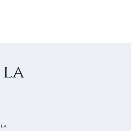
US CONTACTER
FAIRE UN DON
 la
 la