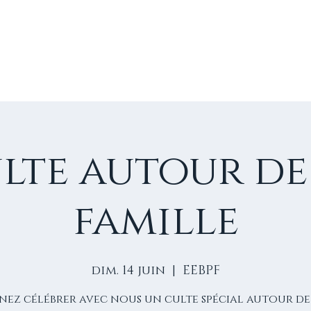
E
VIE D'ÉGLISE
NOS VIDÉOS
ÉVÈNEMENTS
NO
lte autour de
famille
dim. 14 juin
  |  
EEBPF
nez célébrer avec nous un culte spécial autour de