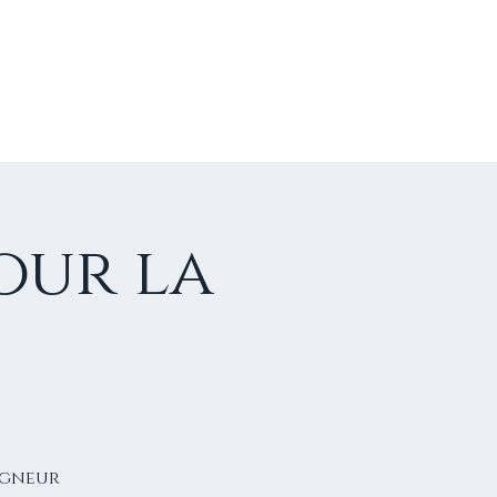
US CONTACTER
FAIRE UN DON
our la
igneur