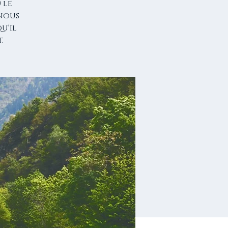
 le
 nous
u'il
.