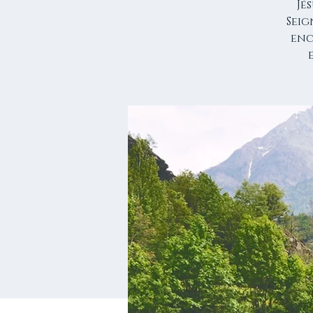
Jé
Seig
enc