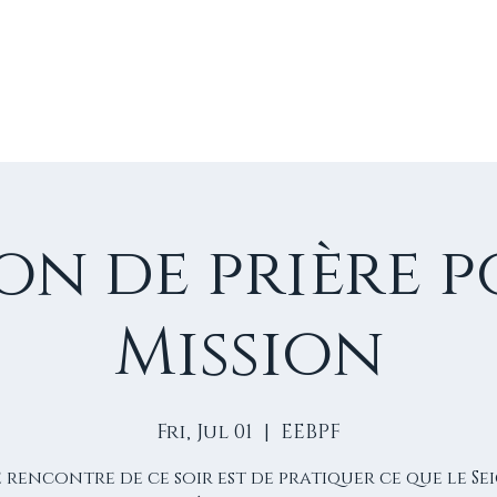
E
VIE D'ÉGLISE
NOS VIDÉOS
ÉVÈNEMENTS
NO
on de prière p
Mission
Fri, Jul 01
  |  
EEBPF
 rencontre de ce soir est de pratiquer ce que le Se