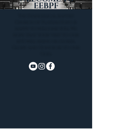
EEBPF
The Evangelical Baptist
Church of Plateau Fofo is
happy to welcome you. We
hope that your visit to our
site will bring us closer.
Glory and Honor be to our
God.