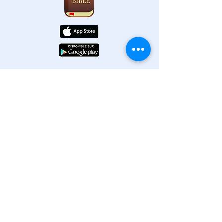
OLIVE TREE
The digital Bible
Olive Tree
gives
you easy-to-use Bible study tools
so you can stop skimming the
scriptures and get some solid
answers—for free.