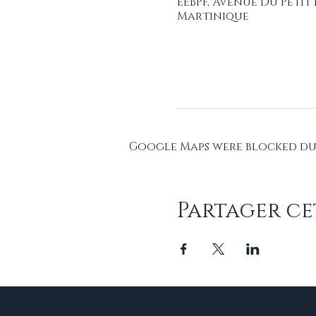
EEBPF, Avenue Du Petit
Martinique
Google Maps were blocked due
Partager c