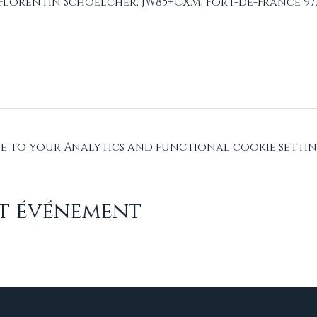
 Florentin Schoelcher, JW85+CXM, Fort-de-France 972
 to your Analytics and functional cookie settin
et événement