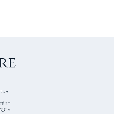
US CONTACTER
FAIRE UN DON
re
t la
té et
qui a