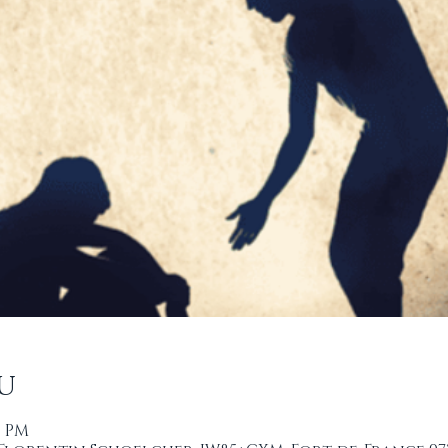
u
0 PM