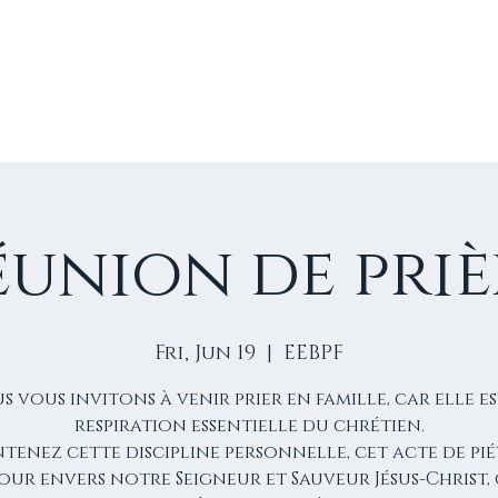
E
VIE D'ÉGLISE
NOS VIDÉOS
ÉVÈNEMENTS
NO
éunion de priè
Fri, Jun 19
  |  
EEBPF
s vous invitons à venir prier en famille, car elle es
respiration essentielle du chrétien.
tenez cette discipline personnelle, cet acte de pié
our envers notre Seigneur et Sauveur Jésus-Christ, 