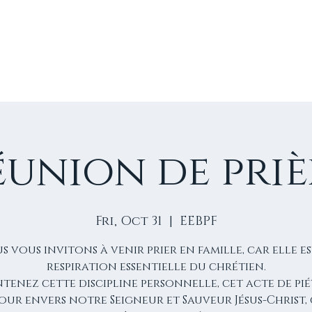
E
VIE D'ÉGLISE
NOS VIDÉOS
ÉVÈNEMENTS
NO
éunion de priè
Fri, Oct 31
  |  
EEBPF
s vous invitons à venir prier en famille, car elle es
respiration essentielle du chrétien.
tenez cette discipline personnelle, cet acte de pié
our envers notre Seigneur et Sauveur Jésus-Christ, 