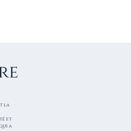
US CONTACTER
FAIRE UN DON
re
t la
té et
qui a