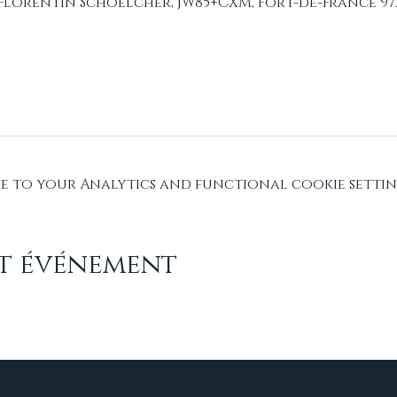
 Florentin Schoelcher, JW85+CXM, Fort-de-France 972
 to your Analytics and functional cookie settin
et événement