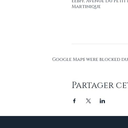
EEBPF, Avenue Du Petit
Martinique
Google Maps were blocked due
Partager c