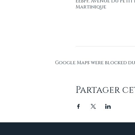
EEBPF, Avenue Du Petit
Martinique
Google Maps were blocked due
Partager c