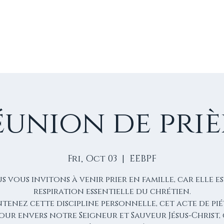
E
VIE D'ÉGLISE
NOS VIDÉOS
ÉVÈNEMENTS
NO
éunion de priè
Fri, Oct 03
  |  
EEBPF
s vous invitons à venir prier en famille, car elle es
respiration essentielle du chrétien.
tenez cette discipline personnelle, cet acte de pié
our envers notre Seigneur et Sauveur Jésus-Christ, 