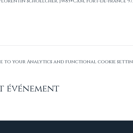
 Florentin Schoelcher, JW85+CXM, Fort-de-France 972
 to your Analytics and functional cookie settin
et événement