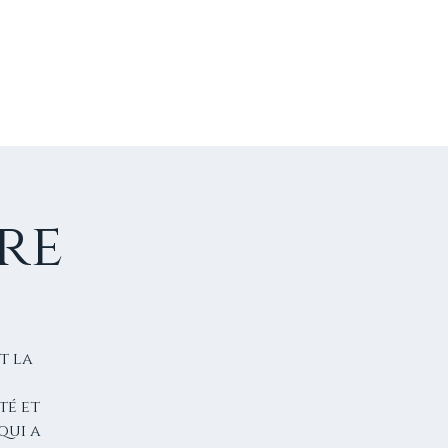
US CONTACTER
FAIRE UN DON
re
t la
té et
qui a