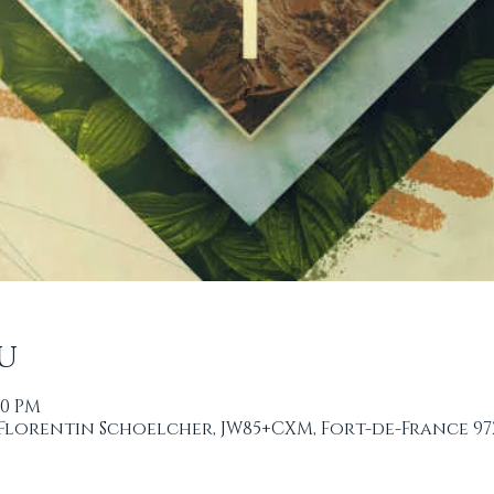
u
00 PM
 Florentin Schoelcher, JW85+CXM, Fort-de-France 97