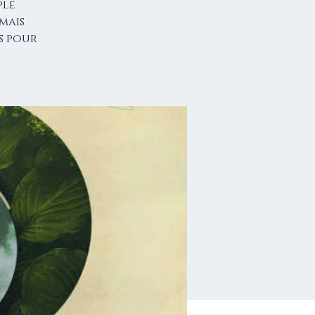
ple
mais
s pour