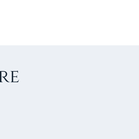
US CONTACTER
FAIRE UN DON
re