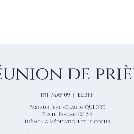
E
VIE D'ÉGLISE
NOS VIDÉOS
ÉVÈNEMENTS
NO
éunion de priè
Fri, May 09
  |  
EEBPF
Pasteur: Jean-Claude QULORÉ
Texte: Psaume 103:2-3
Thème: La méditation et le coeur