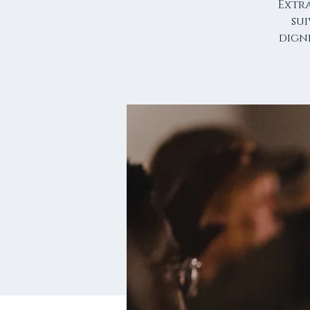
Extra
sui
digne