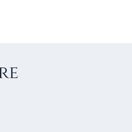
US CONTACTER
FAIRE UN DON
re