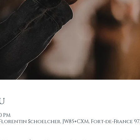
u
00 PM
 Florentin Schoelcher, JW85+CXM, Fort-de-France 97