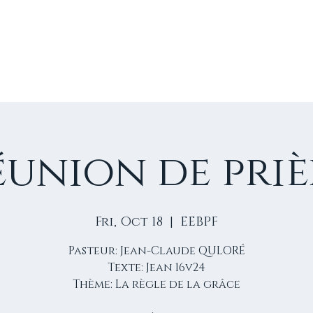
E
VIE D'ÉGLISE
NOS VIDÉOS
ÉVÈNEMENTS
NO
éunion de priè
Fri, Oct 18
  |  
EEBPF
Pasteur: Jean-Claude QULORÉ
Texte: Jean 16v24
Thème: La règle de la grâce