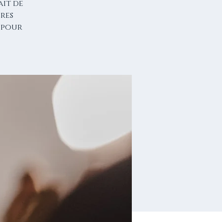
ait de
ères
e pour