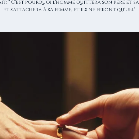
it: " C'est pourquoi l'homme quittera son père et s
et s'attachera à sa femme, et ils ne feront qu'un."