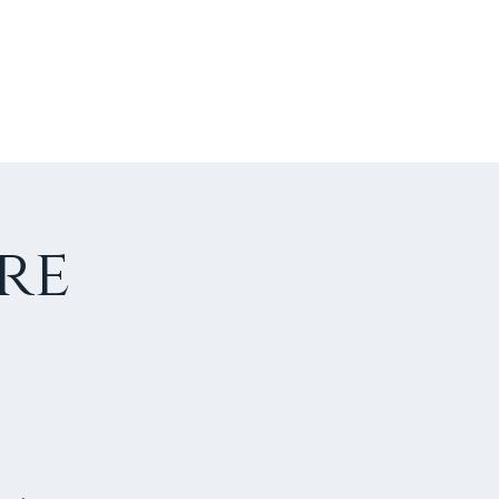
US CONTACTER
FAIRE UN DON
re