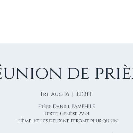
E
VIE D'ÉGLISE
NOS VIDÉOS
ÉVÈNEMENTS
NO
éunion de priè
Fri, Aug 16
  |  
EEBPF
Frère Daniel PAMPHILE
Texte: Genèse 2v24
Thème: Et les deux ne feront plus qu'un