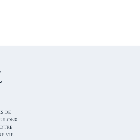
US CONTACTER
FAIRE UN DON
e
s de
voulons
notre
ne vie