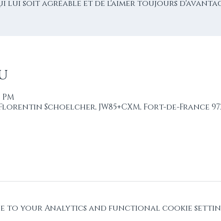
ui lui soit agréable et de l'aimer toujours d'avantag
u
0 PM
 Florentin Schoelcher, JW85+CXM, Fort-de-France 972
 to your Analytics and functional cookie settin