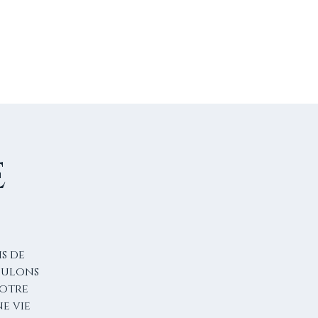
US CONTACTER
FAIRE UN DON
e
s de
voulons
notre
ne vie