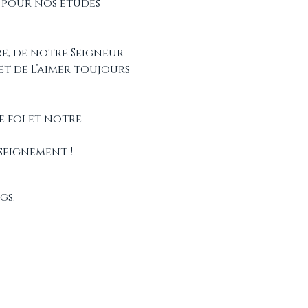
 pour nos études 
, de notre Seigneur 
et de L’aimer toujours 
 foi et notre 
seignement !
gs.