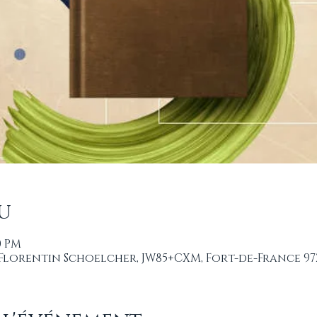
u
00 PM
 Florentin Schoelcher, JW85+CXM, Fort-de-France 97