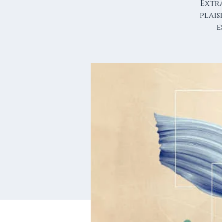
Extra
plais
e