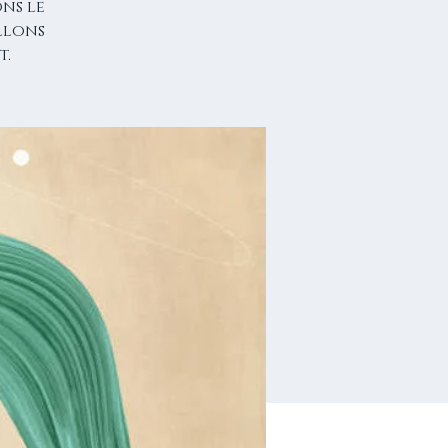
ons le
allons
t.