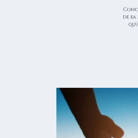
Concl
de sa
qu'