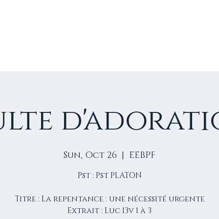
E
VIE D'ÉGLISE
NOS VIDÉOS
ÉVÈNEMENTS
NO
lte d'adorat
Sun, Oct 26
  |  
EEBPF
Pst : Pst PLATON
Titre : La repentance : une nécessité urgente
Extrait : Luc 13v 1 à 3