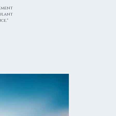
sement
oulant
ce."