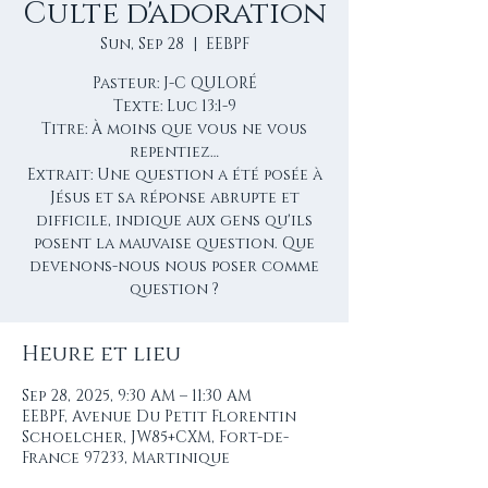
Culte d'adoration
Sun, Sep 28
  |  
EEBPF
Pasteur: J-C QULORÉ
Texte: Luc 13:1-9
Titre: À moins que vous ne vous
repentiez…
Extrait: Une question a été posée à
Jésus et sa réponse abrupte et
difficile, indique aux gens qu'ils
posent la mauvaise question. Que
devenons-nous nous poser comme
question ?
Heure et lieu
Sep 28, 2025, 9:30 AM – 11:30 AM
EEBPF, Avenue Du Petit Florentin
Schoelcher, JW85+CXM, Fort-de-
France 97233, Martinique