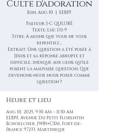
Culte d'adoration
Sun, Aug 10
  |  
EEBPF
Pasteur: J-C QULORÉ
Texte: Luc 13:1-9
Titre: À moins que vous ne vous
repentiez…
Extrait: Une question a été posée à
Jésus et sa réponse abrupte et
difficile, indique aux gens qu'ils
posent la mauvaise question. Que
devenons-nous nous poser comme
question ?
Heure et lieu
Aug 10, 2025, 9:30 AM – 11:30 AM
EEBPF, Avenue Du Petit Florentin
Schoelcher, JW85+CXM, Fort-de-
France 97233, Martinique