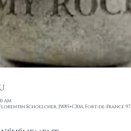
u
:30 AM
 Florentin Schoelcher, JW85+CXM, Fort-de-France 97