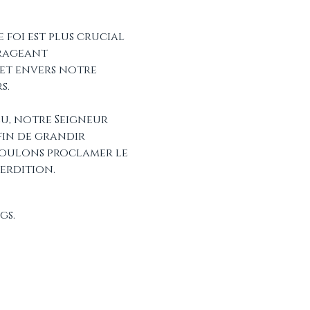
foi est plus crucial 
urageant 
t envers notre 
s. 
eu, notre Seigneur 
fin de grandir 
voulons proclamer le 
erdition.
gs.