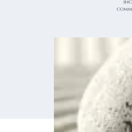
inc
comme