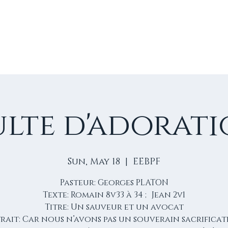
E
VIE D'ÉGLISE
NOS VIDÉOS
ÉVÈNEMENTS
NO
lte d'adorat
Sun, May 18
  |  
EEBPF
Pasteur: Georges PLATON
Texte: Romain 8v33 à 34 ; Jean 2v1
Titre: Un sauveur et un avocat
rait: Car nous n’avons pas un souverain sacrifica