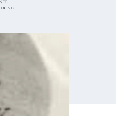
enté
s donc