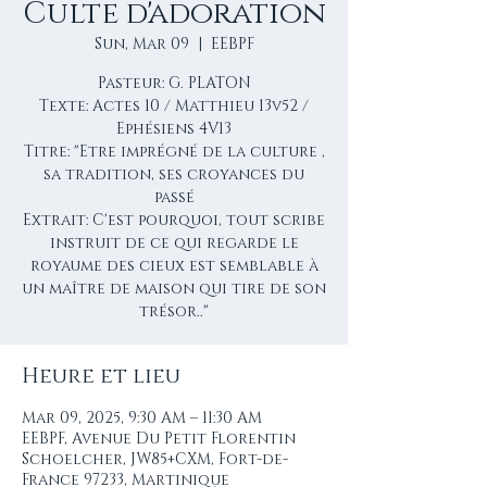
Culte d'adoration
Sun, Mar 09
  |  
EEBPF
Pasteur: G. PLATON
Texte: Actes 10 / Matthieu 13v52 /
Ephésiens 4V13
Titre: "Etre imprégné de la culture ,
sa tradition, ses croyances du
passé
Extrait: C'est pourquoi, tout scribe
instruit de ce qui regarde le
royaume des cieux est semblable à
un maître de maison qui tire de son
trésor.."
Heure et lieu
Mar 09, 2025, 9:30 AM – 11:30 AM
EEBPF, Avenue Du Petit Florentin
Schoelcher, JW85+CXM, Fort-de-
France 97233, Martinique