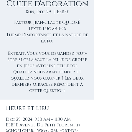
Culte d'adoration
Sun, Dec 29
  |  
EEBPF
Pasteur: Jean-Claude QULORÉ
Texte: Luc 8:40-56
Thème: L'importance et la nature de
la foi
Extrait: Vous vous demandez peut-
être si cela vaut la peine de croire
en Jésus avec une telle foi.
Qu'allez-vous abandonner et
qu'allez-vous gagner ? Les deux
derniers miracles répondent à
cette question.
Heure et lieu
Dec 29, 2024, 9:30 AM – 11:30 AM
EEBPF, Avenue Du Petit Florentin
Schoelcher, JW85+CXM, Fort-de-