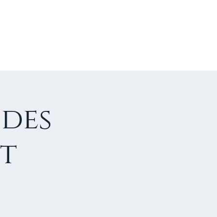
US CONTACTER
FAIRE UN DON
 des
nt