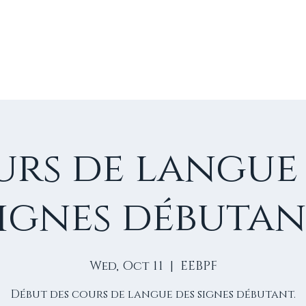
E
VIE D'ÉGLISE
NOS VIDÉOS
ÉVÈNEMENTS
NO
rs de langue
ignes débuta
Wed, Oct 11
  |  
EEBPF
Début des cours de langue des signes débutant.