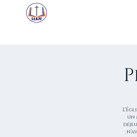
ACCUEIL
PREMIÈRE VISIT
P
L’Égl
un 
déje
n’a