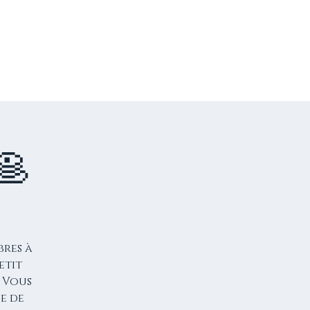
US CONTACTER
FAIRE UN DON
🥞
bres à
etit
 Vous
e de