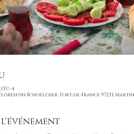
u
0 UTC−4
 Florentin Schoelcher, Fort-de-France 97233, Marti
 l'événement