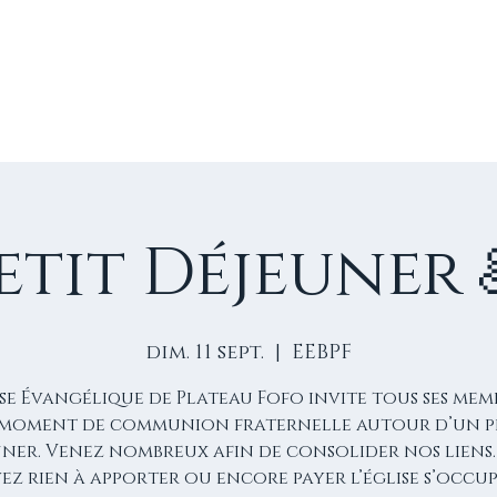
E
VIE D'ÉGLISE
NOS VIDÉOS
ÉVÈNEMENTS
NO
etit Déjeuner 
dim. 11 sept.
  |  
EEBPF
ise Évangélique de Plateau Fofo invite tous ses mem
moment de communion fraternelle autour d’un p
uner. Venez nombreux afin de consolider nos liens.
vez rien à apporter ou encore payer l’église s’occup