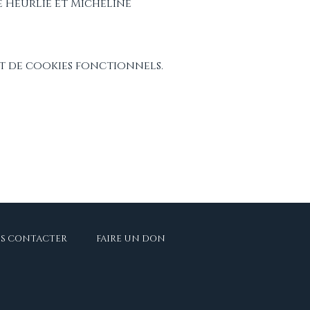
e Heurlié et Micheline 
t de cookies fonctionnels.
S CONTACTER
FAIRE UN DON