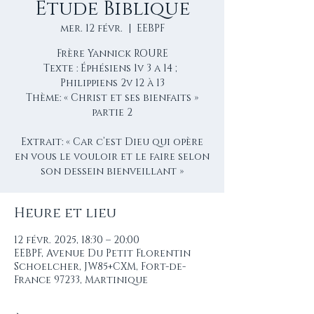
Étude Biblique
mer. 12 févr.
  |  
EEBPF
Frère Yannick ROURE
Texte : Éphésiens 1v 3 a 14 ;
Philippiens 2v 12 à 13
Thème: « Christ et ses bienfaits »
partie 2
Extrait: « Car c’est Dieu qui opère
en vous le vouloir et le faire selon
son dessein bienveillant »
Heure et lieu
12 févr. 2025, 18:30 – 20:00
EEBPF, Avenue Du Petit Florentin
Schoelcher, JW85+CXM, Fort-de-
France 97233, Martinique