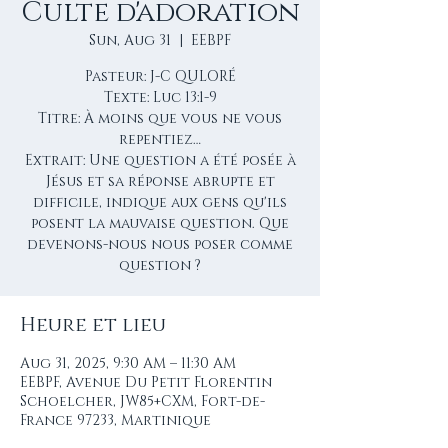
Culte d'adoration
Sun, Aug 31
  |  
EEBPF
Pasteur: J-C QULORÉ
Texte: Luc 13:1-9
Titre: À moins que vous ne vous
repentiez…
Extrait: Une question a été posée à
Jésus et sa réponse abrupte et
difficile, indique aux gens qu'ils
posent la mauvaise question. Que
devenons-nous nous poser comme
question ?
Heure et lieu
Aug 31, 2025, 9:30 AM – 11:30 AM
EEBPF, Avenue Du Petit Florentin
Schoelcher, JW85+CXM, Fort-de-
France 97233, Martinique